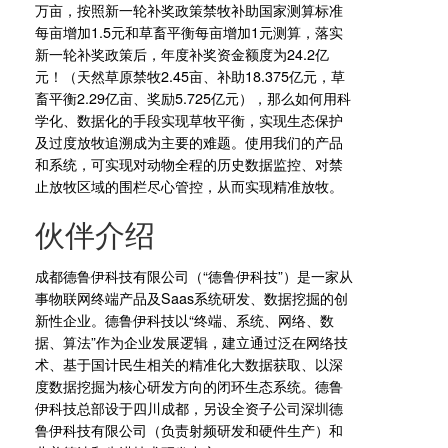
万亩，按照新一轮补奖政策禁牧补助国家测算标准
每亩增加1.5元和草畜平衡每亩增加1元测算，落实
新一轮补奖政策后，年度补奖资金额度为24.2亿
元！（天然草原禁牧2.45亩、补助18.375亿元，草
畜平衡2.29亿亩、奖励5.725亿元），那么如何用科
学化、数据化的手段实现草牧平衡，实现生态保护
及过度放牧追溯成为主要的难题。使用我们的产品
和系统，可实现对动物全程的历史数据监控、对禁
止放牧区域的围栏尽心管控，从而实现精准放牧。
伙伴介绍
成都德鲁伊科技有限公司（“德鲁伊科技”）是一家从
事物联网终端产品及Saas系统研发、数据挖掘的创
新性企业。德鲁伊科技以“终端、系统、网络、数
据、算法”作为企业发展逻辑，建立通过泛在网络技
术、基于国计民生相关的精准化大数据获取、以深
度数据挖掘为核心研发方向的闭环生态系统。德鲁
伊科技总部设于四川成都，另设全资子公司深圳德
鲁伊科技有限公司（负责射频研发和硬件生产）和