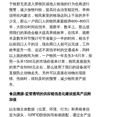
于牧群无意进入禁牧区或他人牧场的行为也将进行
预警，减少放牧纠纷，提高社会治安稳定性。举例
说明在内蒙古，牧民家里的牧场达到上千亩的并不
少见，那么一户四口人的牧民家庭能养600~800只
羊，大部分时间在找羊、观察羊、数羊上。那么使
用我们的系统会极大提高养殖效率，在找羊、观察
羊及数羊环节预计可节省最少一半的时间，相当于
以前四口人干的活，现在两口人就可以完成，工作
效率提升一倍。这还不算找羊时的交通成本，同样
以上面的牧民为例，一户牧民一年丢失3~5只羊，按
照一头羊1500元的市场价值来计算，牧民直接损失
的资产在5000元左右，那么使用了我们的设备就可
直接防止动物走失。另外可以直接在动物出现疫
情、伤病时，得到及时的预警，减少牧民资产损
失。
食品溯源-监管透明的供应链信息化建设提高产品附
加值
以生物主体数据（位置、环境、行为）和养殖者信
息为源头，与RFID防拆卸耳标相搭配，通过全产业