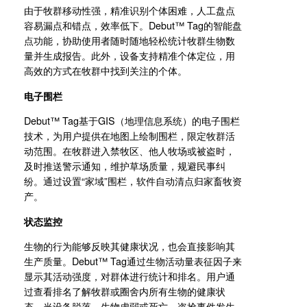
由于牧群移动性强，精准识别个体困难，人工盘点
容易漏点和错点，效率低下。Debut™ Tag的智能盘
点功能，协助使用者随时随地轻松统计牧群生物数
量并生成报告。此外，设备支持精准个体定位，用
高效的方式在牧群中找到关注的个体。
电子围栏
Debut™ Tag基于GIS（地理信息系统）的电子围栏
技术，为用户提供在地图上绘制围栏，限定牧群活
动范围。在牧群进入禁牧区、他人牧场或被盗时，
及时推送警示通知，维护草场质量，规避民事纠
纷。通过设置“家域”围栏，软件自动清点归家畜牧资
产。
状态监控
生物的行为能够反映其健康状况，也会直接影响其
生产质量。Debut™ Tag通过生物活动量表征因子来
显示其活动强度，对群体进行统计和排名。用户通
过查看排名了解牧群或圈舍内所有生物的健康状
态。当设备脱落、生物虚弱或死亡、盗抢事件发生