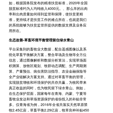
如，根据国务院发布的精准扶贫标准，2020年全国
脱贫标准约为人均纯收入4000元。、那么羊的出肉
率和出肉质量如何得到监管和保障，使扶贫更精
准，更持续才是扶贫工作的难点所在，也就是我们
的系统能够为扶贫监管所提供的数据支撑及业务应
用所在。
生态改善-草畜环境平衡管理留住绿水青山
平台采集到的畜牧业大数据，配合遥感图像以及系
统化草畜平衡解决方案，整合草场及生物等全方位
信息，通过图像解析和数据分析算法，实现草场面
积测算、放牧区规划、牧群动态调配、生产周期测
算、产量预估、病虫害防治指导、农业金融保险等
全产业链解决方案支持。通过对草畜平衡的管理，
实现脱贫增收和环境保护的共存共赢，为牧民带来
真正收益的同时，也为牧民留下绿水青山。例如，
在生态保护层面，国家每年在青海、内蒙、宁夏等
畜牧业发达和草场资源保护的省份投入的补贴非常
多。仅青海省为例，2016年全省共落实天然草原禁
牧2.45亿亩，草畜平衡2.29亿亩，牧草良种补贴450