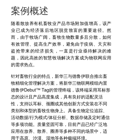
案例概述
随着散放养有机畜牧业产品市场附加值增高，该产
业已成为经济落后地区脱贫致富的重要途径。然
而，由于牧场广阔，畜牧生物数量多且分散，如何
有效管理、提高生产效率，避免由于疫病、天灾和
盗抢带来的经济损失，一直是行业亟待解决的难
题，因此高效的智慧牧场解决方案成为物联网应用
的需求热点。
针对畜牧行业的特点，新华三与德鲁伊联合推出畜
牧精细化管理解决方案，将新华三物联网模组内置
德鲁伊Debut™ Tag的管理终端，该终端采用耳标形
态的设计且产品高度集成，具有良好的适配灵活
性，支持以耳标、颈圈或其他创新方式安装在不同
类别和体型的畜牧生物身上。具备生物定位追踪、
活动数据/行为模式/体征分析、数据存储及定时通信
等多项功能。质量坚固可靠，目前产品已经广泛地
应用在放养、散养、圈养等多种不同的场景中，适
用于高原、沙漠、湿地等各种极端环境。